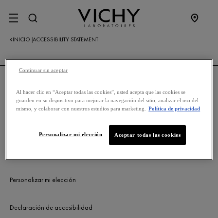
SITE MENU
INICIO
ACCESSIBILITY STATEMENT
|
Continuar sin aceptar
Al hacer clic en “Aceptar todas las cookies”, usted acepta que las cookies se
NUESTRA POLÍTICA
guarden en su dispositivo para mejorar la navegación del sitio, analizar el uso del
mismo, y colaborar con nuestros estudios para marketing.
Política de privacidad
Política de privacidad
Personalizar mi elección
Aceptar todas las cookies
Información legal
Personalizar mi elección
Declaración de accesibilidad