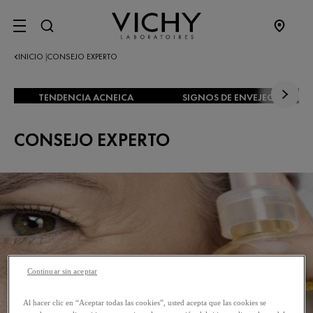
SITE MENU
INICIO
CONSEJO EXPERTO
|
TENDENCIA ACNEICA
SIGNOS DE ENVEJECIMIENT
CONSEJO EXPERTO
Continuar sin aceptar
Al hacer clic en “Aceptar todas las cookies”, usted acepta que las cookies se