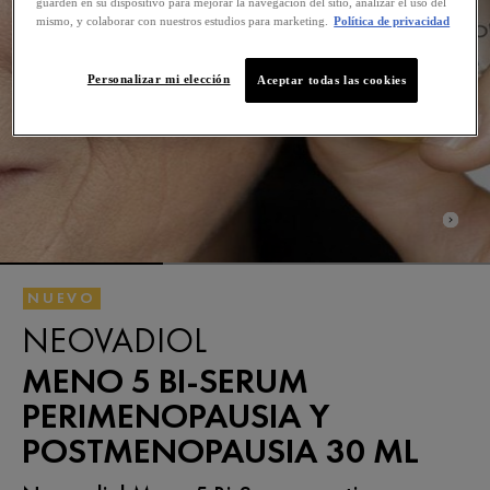
guarden en su dispositivo para mejorar la navegación del sitio, analizar el uso del
mismo, y colaborar con nuestros estudios para marketing.
Política de privacidad
Personalizar mi elección
Aceptar todas las cookies
NUEVO
NEOVADIOL
MENO 5 BI-SERUM
PERIMENOPAUSIA Y
POSTMENOPAUSIA 30 ML