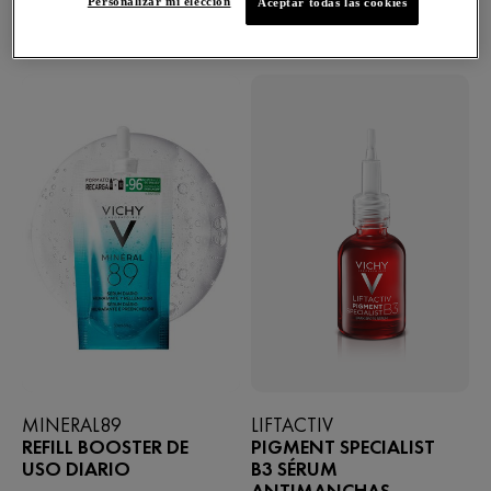
Personalizar mi elección
Aceptar todas las cookies
10 PRODUCTOS
FILTROS
MINERAL89
LIFTACTIV
REFILL BOOSTER DE
PIGMENT SPECIALIST
USO DIARIO
B3 SÉRUM
ANTIMANCHAS