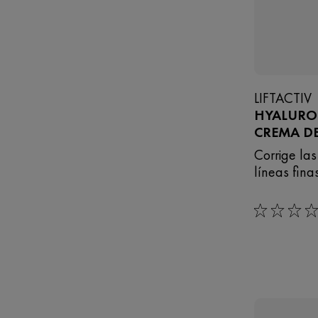
LIFTACTIV
HYALURON
CREMA DE
Corrige las
líneas fina
0/5