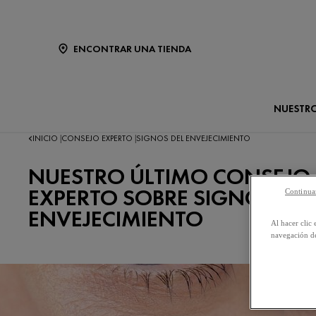
ENCONTRAR UNA TIENDA
NUESTR
INICIO
CONSEJO EXPERTO
SIGNOS DEL ENVEJECIMIENTO
|
|
NUESTRO ÚLTIMO CONSEJO
EXPERTO SOBRE SIGNOS DE
Continuar
ENVEJECIMIENTO
Al hacer clic 
navegación de