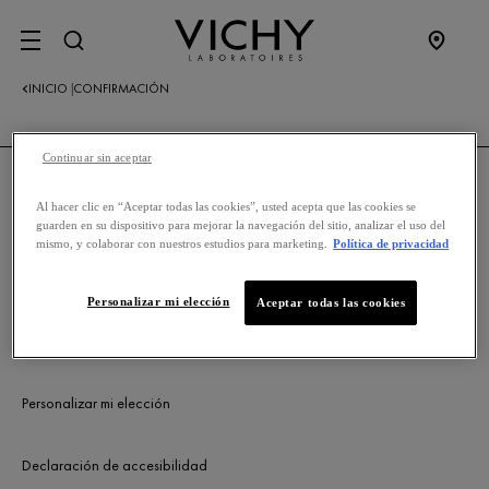
SITE MENU
INICIO
CONFIRMACIÓN
|
Continuar sin aceptar
Al hacer clic en “Aceptar todas las cookies”, usted acepta que las cookies se
NUESTRA POLÍTICA
guarden en su dispositivo para mejorar la navegación del sitio, analizar el uso del
mismo, y colaborar con nuestros estudios para marketing.
Política de privacidad
Política de privacidad
Personalizar mi elección
Aceptar todas las cookies
Información legal
Personalizar mi elección
Declaración de accesibilidad