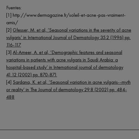
Fuentes:
[1] http://www.dermagazine.fr/soleil-et-acne-pas-vraiment-
amis/
[2]
Gfesser, M. et al, ‘Seasonal variations in the severity of acne
vulgaris’ in International Journal of Dermatology 35.2 (1996) pp.
116-117
[3]
Al-Ameer, A. et al, ‘Demographic features and seasonal
variations in patients with acne vulgaris in Saudi Arabia: a
hospital-based study’ in International journal of dermatology
41.12 (2002) pp. 870-871
[4]
Sardana, K. et al, ‘Seasonal variation in acne vulgaris--myth
or reality’ in The Journal of dermatology 29.8 (2002) pp. 484-
488