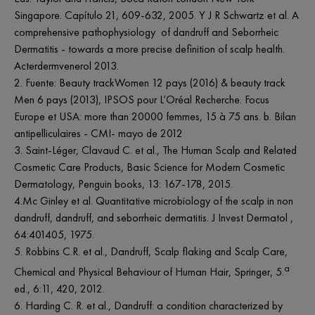
Singapore. Capítulo 21, 609-632, 2005. Y J R Schwartz
et al.
A
comprehensive pathophysiology of dandruff and Seborrheic
Dermatitis - towards a more precise definition of scalp health.
Acterdermvenerol 2013.
2. Fuente: Beauty trackWomen 12 pays (2016) & beauty track
Men 6 pays (2013), IPSOS pour L’Oréal Recherche. Focus
Europe et USA: more than 20000 femmes, 15 à 75 ans. b. Bilan
antipelliculaires - CMI- mayo de 2012
3. Saint-Léger, Clavaud C.
et al.
, The Human Scalp and Related
Cosmetic Care Products, Basic Science for Modern Cosmetic
Dermatology, Penguin books, 13: 167-178, 2015.
4.Mc Ginley
et al.
Quantitative microbiology of the scalp in non
dandruff, dandruff, and seborrheic dermatitis. J Invest Dermatol ,
64:401405, 1975.
5. Robbins C.R.
et al.
, Dandruff, Scalp flaking and Scalp Care,
a
Chemical and Physical Behaviour of Human Hair, Springer, 5.
ed., 6:11, 420, 2012.
6. Harding C. R.
et al.
, Dandruff: a condition characterized by