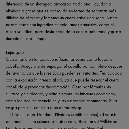
diferencia de un shampoo anticaspa tradicional, ayudan a
eliminar la grasa que se consolida en forma de escamas más
difíciles de eliminar y fomenta un cuero cabelludo sano. Busca
tratamientos con ingredientes exfoliantes naturales, como el
ácido salicílico, para deshacerte de la caspa adherente y grasa
durante mucho tiempo.
Enjuágalo
Quizá también tengas que reflexionar sobre cómo lavas tu
cabello. Asegúrate de enjuagar el cabello por completo después
de lavarlo, ya que los residuos pueden ser irritantes. Ten cuidado
con la exposición intensa al sol, ya que puede resecar el cuero
cabelludo y provocar descamación. Opta por fórmulas sin
sulfatos y sin alcohol, y evita siempre los irritantes conocidos,
como los aceites esenciales y las sustancias espumosas. Si la
caspa persiste, consulta a un dermatólogo.
1. D Saint-Leger. Dandruff (Pityriasis capitis simplex): of yeasts
and men. En: The science of hair care. C Bouillon y J Wilkinson
Eds. Taylor and Francis, Boca Raton London New York