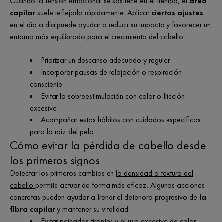
Cuando la
tensión emocional
se sostiene en el tiempo, el
área
capilar
suele reflejarlo rápidamente. Aplicar
ciertos ajustes
en el día a día puede ayudar a reducir su impacto y favorecer un
entorno más equilibrado para el crecimiento del cabello:
Priorizar un descanso adecuado y regular
Incorporar pausas de relajación o respiración
consciente
Evitar la sobreestimulación con calor o fricción
excesiva
Acompañar estos hábitos con cuidados específicos
para la raíz del pelo
Cómo evitar la pérdida de cabello desde
los primeros signos
Detectar los primeros cambios en
la densidad o textura del
cabello
permite actuar de forma más eficaz. Algunas acciones
concretas pueden ayudar a frenar el deterioro progresivo de
la
fibra capilar
y mantener su vitalidad:
Evitar peinados tirantes y el uso excesivo de calor