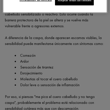
Personalizar mi elección
Aceptar todas las cookies
La picazón sin caspa suele estar relacionada con un cuero
cabelludo sensibilizado o reactivo. Esto ocurre cuando la
barrera protectora de la piel se altera y se vuelve más
vulnerable frente a agresores externos.
A diferencia de la caspa, donde aparecen escamas visibles, la
sensibilidad puede manifestarse únicamente con síntomas como:
Comezón
Ardor
Sensación de tirantez
Enrojecimiento
Molestias al tocar el cuero cabelludo
Dolor leve o sensación de inflamación
Por eso, si piensas "me pica el cuero cabelludo y no tengo
caspa", probablemente el problema esté relacionado con
sensibilidad cutánea más que con descamación.