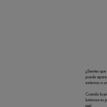
¿Sientes que
puede aparec
externos o un
Cuando la pie
luminosa es p
piel.