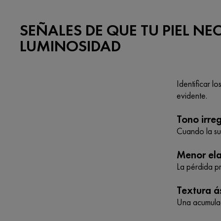
SEÑALES DE QUE TU PIEL NE
LUMINOSIDAD
Identificar l
evidente.
Tono irre
Cuando la su
Menor ela
La pérdida pr
Textura á
Una acumulac