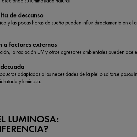
uz, afectando su luminosidad natural.
alta de descanso
nico y las pocas horas de sueño pueden influir directamente en el
n a factores externos
ión, la radiación UV y otros agresores ambientales pueden acelerar
nadecuada
roductos adaptados a las necesidades de la piel o saltarse pasos i
idratada y luminosa.
L LUMINOSA:
IFERENCIA?