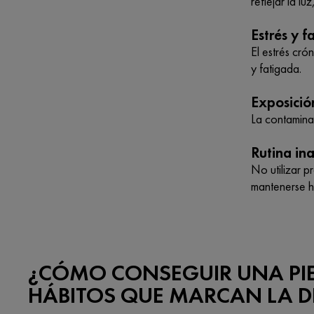
reflejar la l
Estrés y f
El estrés cró
y fatigada.
Exposició
La contaminac
Rutina i
No utilizar p
mantenerse h
¿CÓMO CONSEGUIR UNA PIE
HÁBITOS QUE MARCAN LA D