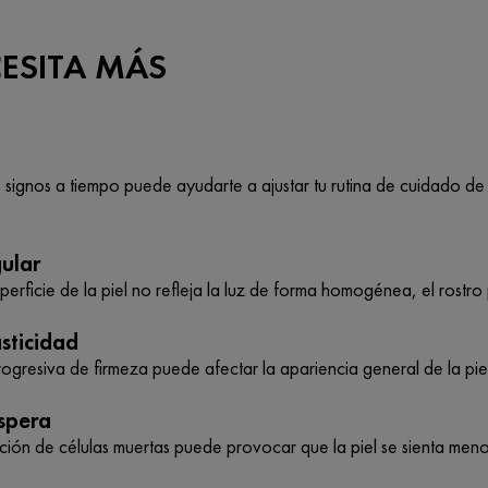
CESITA MÁS
os signos a tiempo puede ayudarte a ajustar tu rutina de cuidado de
gular
perficie de la piel no refleja la luz de forma homogénea, el ros
sticidad
ogresiva de firmeza puede afectar la apariencia general de la piel
spera
ión de células muertas puede provocar que la piel se sienta men