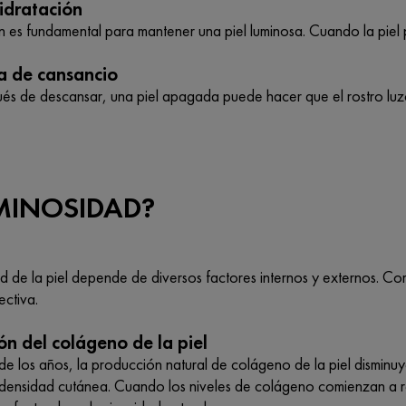
hidratación
ón es fundamental para mantener una piel luminosa. Cuando la piel
a de cansancio
ués de descansar, una piel apagada puede hacer que el rostro luzc
UMINOSIDAD?
ad de la piel depende de diversos factores internos y externos. C
ectiva.
ón del colágeno de la piel
e los años, la producción natural de colágeno de la piel disminuye
y densidad cutánea. Cuando los niveles de colágeno comienzan a r