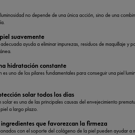
 luminosidad no depende de una única acción, sino de una combin
ía.
 piel suavemente
 adecuada ayuda a eliminar impurezas, residuos de maquillaje y p
tánea.
a hidratación constante
n es uno de los pilares fundamentales para conseguir una piel lumi
otección solar todos los días
 solar es una de las principales causas del envejecimiento prematu
 piel a largo plazo.
 ingredientes que favorezcan la firmeza
cionados con el soporte del colágeno de la piel pueden ayudar a m