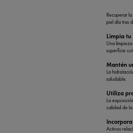
Recuperar la
piel día tras d
Limpia tu
Una limpieza
superficie cu
Mantén un
La hidratació
saludable.
Utiliza pr
La exposición
calidad de la
Incorpora
Activos rela