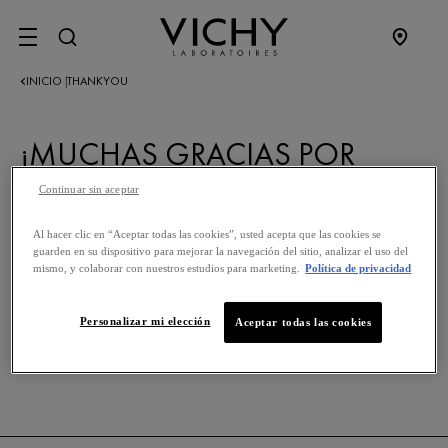
SITE MENU
INICIO
THANKYOU
|
¡MUCHAS GRACIAS POR
SUMARTE! PRONTO
RECIBIRÁS NUESTRAS
Continuar sin aceptar
NOVEDADES.
Al hacer clic en “Aceptar todas las cookies”, usted acepta que las cookies se
guarden en su dispositivo para mejorar la navegación del sitio, analizar el uso del
mismo, y colaborar con nuestros estudios para marketing.
Política de privacidad
GO TO HOME
Personalizar mi elección
Aceptar todas las cookies