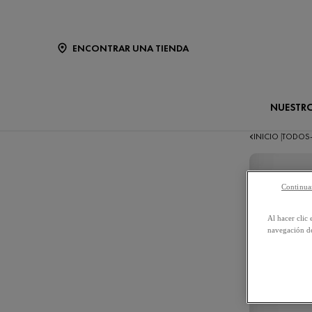
ENCONTRAR UNA TIENDA
NUESTR
INICIO
TODOS
|
Continuar
Al hacer clic 
navegación de