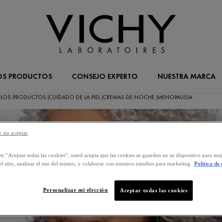
OS PRODUCTOS
CONSEJO EXPERTO
NUESTRA MARCA
-LOS-PRODUCTOS
CUIDADO DE LA PIEL
CREMAS DE NOCHE
MENOPAUSIA
|
|
|
 sin aceptar
en “Aceptar todas las cookies”, usted acepta que las cookies se guarden en su dispositivo para mej
l sitio, analizar el uso del mismo, y colaborar con nuestros estudios para marketing.
Política de
Personalizar mi elección
Aceptar todas las cookies