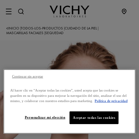
SITE MENU
INICIO
TODOS-LOS-PRODUCTOS
CUIDADO DE LA PIEL
|
|
|
MASCARILLAS FACIALES
SEQUEDAD
|
Continuar sin aceptar
Al hacer clic en “Aceptar todas las cookies”, usted acepta que las cookies se
guarden en su dispositivo para mejorar la navegación del sitio, analizar el uso del
mismo, y colaborar con nuestros estudios para marketing.
Política de privacidad
Personalizar mi elección
Aceptar todas las cookies