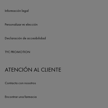
es uno de ellos.
cambios en tu cuerpo y
necesidad de consultar
Información legal
experto.
Personalizar mi elección
Declaración de accesibilidad
TYC PROMOTION
ATENCIÓN AL CLIENTE
Contacta con nosotros
Encontrar una farmacia