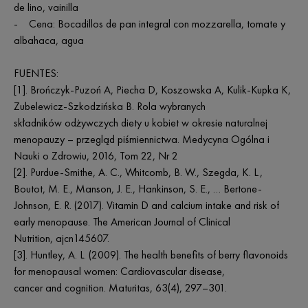
de lino, vainilla
- Cena: Bocadillos de pan integral con mozzarella, tomate y
albahaca, agua
FUENTES:
[1]. Brończyk-Puzoń A, Piecha D, Koszowska A, Kulik-Kupka K,
Zubelewicz-Szkodzińska B. Rola wybranych
składników odżywczych diety u kobiet w okresie naturalnej
menopauzy – przegląd piśmiennictwa. Medycyna Ogólna i
Nauki o Zdrowiu, 2016, Tom 22, Nr 2
[2]. Purdue-Smithe, A. C., Whitcomb, B. W., Szegda, K. L.,
Boutot, M. E., Manson, J. E., Hankinson, S. E., … Bertone-
Johnson, E. R. (2017). Vitamin D and calcium intake and risk of
early menopause. The American Journal of Clinical
Nutrition, ajcn145607.
[3]. Huntley, A. L. (2009). The health benefits of berry flavonoids
for menopausal women: Cardiovascular disease,
cancer and cognition. Maturitas, 63(4), 297–301.