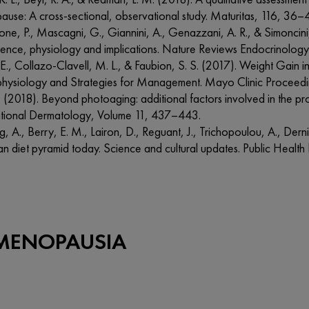
ause: A cross-sectional, observational study. Maturitas, 116, 36–
one, P., Mascagni, G., Giannini, A., Genazzani, A. R., & Simonci
lence, physiology and implications. Nature Reviews Endocrinolog
 E., Collazo-Clavell, M. L., & Faubion, S. S. (2017). Weight Gain
physiology and Strategies for Management. Mayo Clinic Procee
. (2018). Beyond photoaging: additional factors involved in the pro
ational Dermatology, Volume 11, 437–443.
g, A., Berry, E. M., Lairon, D., Reguant, J., Trichopoulou, A., Dern
n diet pyramid today. Science and cultural updates. Public Healt
 MENOPAUSIA