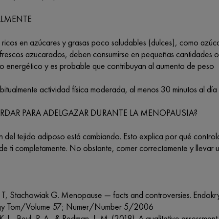
LMENTE
s ricos en azúcares y grasas poco saludables (dulces), como azúc
refrescos azucarados, deben consumirse en pequeñas cantidades o
do energético y es probable que contribuyan al aumento de peso
bitualmente actividad física moderada, al menos 30 minutos al día 
RDAR PARA ADELGAZAR DURANTE LA MENOPAUSIA?
ón del tejido adiposo está cambiando. Esto explica por qué control
e ti completamente. No obstante, comer correctamente y llevar u
ki T, Stachowiak G. Menopause — facts and controversies. Endokry
ogy Tom/Volume 57; Numer/Number 5/2006
 K. L., Beyl, R. A., & Redman, L. M. (2018). A qualitative assessme