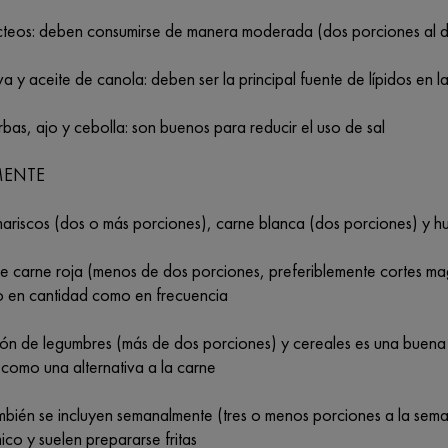
cteos: deben consumirse de manera moderada (dos porciones al dí
va y aceite de canola: deben ser la principal fuente de lípidos en l
rbas, ajo y cebolla: son buenos para reducir el uso de sal
MENTE
ariscos (dos o más porciones), carne blanca (dos porciones) y h
e carne roja (menos de dos porciones, preferiblemente cortes m
to en cantidad como en frecuencia
ón de legumbres (más de dos porciones) y cereales es una buena 
 como una alternativa a la carne
mbién se incluyen semanalmente (tres o menos porciones a la seman
ico y suelen prepararse fritas