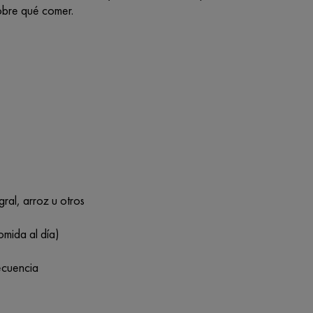
sobre qué comer.
ral, arroz u otros
omida al día)
ecuencia