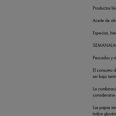
Productos lá
Aceite de oli
Especias, hie
SEMANAL
Pescados y m
El consumo d
ser bajo tan
La combinaci
considerarse
Las papas ta
índice glucém