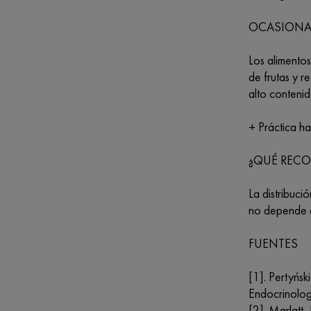
OCASIONA
Los alimento
de frutas y 
alto conteni
+ Práctica ha
¿QUÉ RECO
La distribuci
no depende d
FUENTES
[1]. Pertyńs
Endocrinol
[2]. Marlatt,