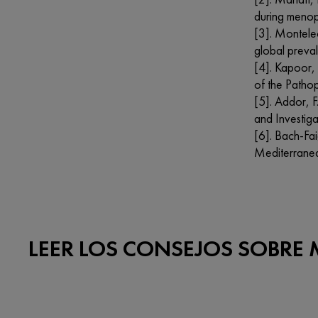
during menop
[3]. Montele
global preva
[4]. Kapoor,
of the Patho
[5]. Addor, F
and Investig
[6]. Bach-Fai
Mediterranea
LEER LOS CONSEJOS SOBRE