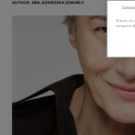
AUTHOR : DRA. AGNIESZKA SZMURŁO
Continuar
Al hacer clic 
navegación de