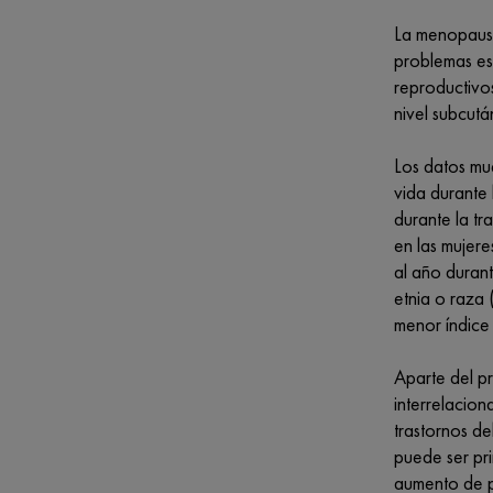
La menopausi
problemas es
reproductivos
nivel subcutá
Los datos mue
vida durante 
durante la t
en las mujer
al año durant
etnia o raza
menor índice 
Aparte del p
interrelacion
trastornos d
puede ser pri
aumento de pe