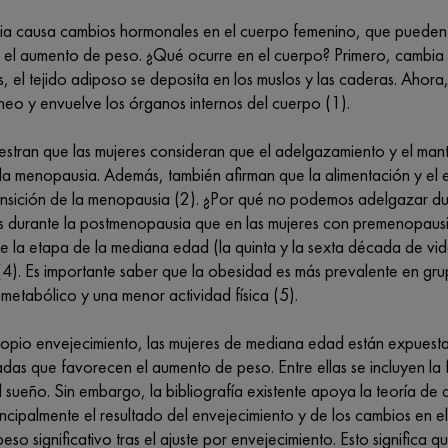
a causa cambios hormonales en el cuerpo femenino, que pueden
 el aumento de peso. ¿Qué ocurre en el cuerpo? Primero, cambia la
, el tejido adiposo se deposita en los muslos y las caderas. Ahor
neo y envuelve los órganos internos del cuerpo (1).
stran que las mujeres consideran que el adelgazamiento y el manten
la menopausia. Además, también afirman que la alimentación y el e
ransición de la menopausia (2). ¿Por qué no podemos adelgazar d
es durante la postmenopausia que en las mujeres con premenopausi
e la etapa de la mediana edad (la quinta y la sexta década de vid
 (4). Es importante saber que la obesidad es más prevalente en 
metabólico y una menor actividad física (5).
ropio envejecimiento, las mujeres de mediana edad están expuestas
adas que favorecen el aumento de peso. Entre ellas se incluyen la 
el sueño. Sin embargo, la bibliografía existente apoya la teoría 
ncipalmente el resultado del envejecimiento y de los cambios en el
so significativo tras el ajuste por envejecimiento. Esto significa q