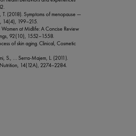
42.
ni, T. (2018). Symptoms of menopause —
y, 14(4), 199–215.
 in Women at Midlife: A Concise Review
dings, 92(10), 1552–1558.
cess of skin aging. Clinical, Cosmetic
ini, S., … Serra-Majem, L. (2011).
h Nutrition, 14(12A), 2274–2284.