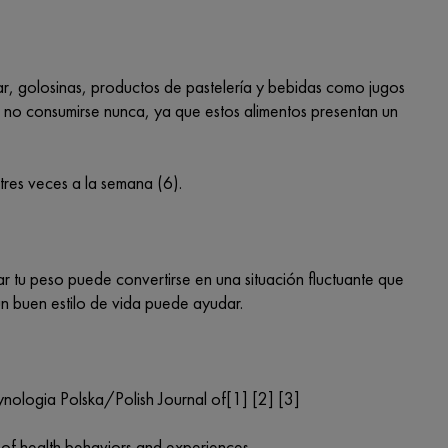
ar, golosinas, productos de pastelería y bebidas como jugos
 no consumirse nunca, ya que estos alimentos presentan un
tres veces a la semana (6).
ar tu peso puede convertirse en una situación fluctuante que
n buen estilo de vida puede ayudar.
nologia Polska/Polish Journal of[1] [2] [3]
nt of health behaviors and experiences