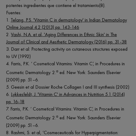
potentes ingredientes que contiene el tratamiento(8).
Fuentes:
1.
Telang, P.S. 'Vitamin C in dermatology' in Indian Dermatology
Online Journal 4.2 (2013) pp. 143-146
2.
Vashi, N.A.
et al
, 'Aging Differences in Ethnic Skin' in The
Journal of Clinical and Aesthetic Dermatology (2016) pp. 31-38
3. Darr
et al
: Protecting activity on cutaneous structures exposed
to UV (1992)
4. Farris, P.K. ‘ Cosmetical Vitamins: Vitamin C’, in Procedures in
a
Cosmetic Dermatology. 2.
ed. New York: Saunders Elsevier
(2009) pp. 51–6.
5. Geesin
et al
Dossier Roche Collagen I and III synthesis (2002)
6.
Lykkesfeldt, J. 'Vitamin C' in Advances in Nutrition 5.1 (2014)
pp. 16-18
7. Farris, P.K. ‘ Cosmetical Vitamins: Vitamin C’, in Procedures in
a
Cosmetic Dermatology. 2.
ed. New York: Saunders Elsevier
(2009) pp. 51–6.
8. Rashmi, S.
et al
, ‘Cosmeceuticals for Hyperpigmentation: