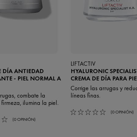
LIFTACTIV
 DÍA ANTIEDAD
HYALURONIC SPECIALIST
NTE - PIEL NORMAL A
CREMA DE DÍA PARA PIE
Corrige las arrugas y redu
arrugas, combate la
líneas finas.
firmeza, ilumina la piel.
(0 OPINIÓN)
0/5
(0 OPINIÓN)