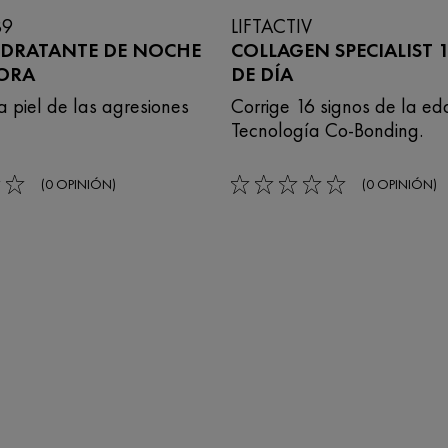
89
LIFTACTIV
IDRATANTE DE NOCHE
COLLAGEN SPECIALIST 
ORA
DE DÍA
a piel de las agresiones
Corrige 16 signos de la e
Tecnología Co-Bonding.
(0 OPINIÓN)
(0 OPINIÓN)
0/5