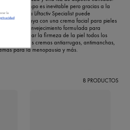
 paso del tiempo es inevitable pero gracias a la
emiada gama Liftactiv Specialist puede
orar la
 privacidad
ntenerlo a raya con una crema facial para pieles
n signos de envejecimiento formulada para
dratar y mejorar la firmeza de la piel todos los
as. Conocé las cremas antiarrugas, antimanchas,
remas para la menopausia y más.
8 PRODUCTOS