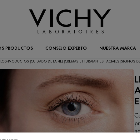
OS PRODUCTOS
CONSEJO EXPERTO
NUESTRA MARCA
-LOS-PRODUCTOS
CUIDADO DE LA PIEL
CREMAS E HIDRATANTES FACIALES
SIGNOS DE
|
|
|
L
A
Co
pr
na
pé
 sin aceptar