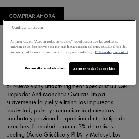
COMPRAR AHORA
Continuar sin aceptar
ENCONTRAR UNA
Al hacer clic en “Aceptar todas las cookies”, usted acepta que las cookies se
FARMACIA
guarden en su dispositivo para mejorar la navegación del sitio, analizar el uso del
mismo, y colaborar con nuestros estudios para marketing.
Política de privacidad
HIPOALERGÉNICO
Personalizar mi elección
Aceptar todas las cookies
Descripción
El Nuevo Vichy Liftactiv Pigment Specialist B3 Gel
Limpiador Anti-Manchas Oscuras limpia
suavemente la piel y elimina las impurezas
(suciedad, polvo y contaminación) mientras
combate y previene la aparición de todo tipo de
manchas. Formulado con un 3% de activos
peeling (Ácido Glicólico y PHA) y Melasyl. Los