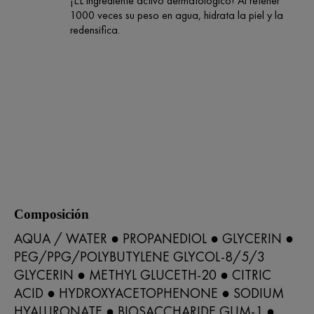
¡EL ingrediente activo dermatológico! Al retener
1000 veces su peso en agua, hidrata la piel y la
redensifica.
Composición
AQUA / WATER ● PROPANEDIOL ● GLYCERIN ●
PEG/PPG/POLYBUTYLENE GLYCOL-8/5/3
GLYCERIN ● METHYL GLUCETH-20 ● CITRIC
ACID ● HYDROXYACETOPHENONE ● SODIUM
HYALURONATE ● BIOSACCHARIDE GUM-1 ●