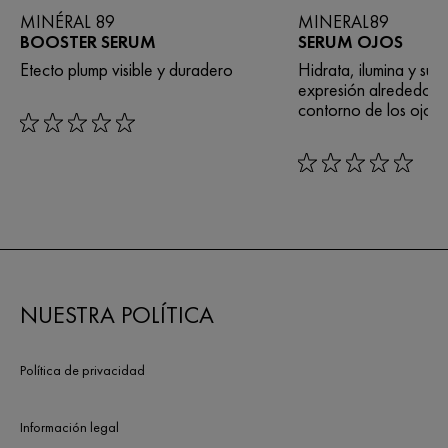
MINÉRAL 89
MINERAL89
BOOSTER SERUM
SERUM OJOS
Etecto plump visible y duradero
Hidrata, ilumina y suav
expresión alrededor d
contorno de los ojos.
rating: 0 out of 5
rating: 0 out of 5
NUESTRA POLÍTICA
Política de privacidad
Información legal