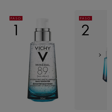
PASO
PASO
1
2