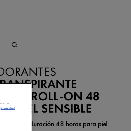
DORANTES
TRANSPIRANTE
ANTE ROLL-ON 48
 - PIEL SENSIBLE
orar la
 privacidad
rante larga duración 48 horas para piel