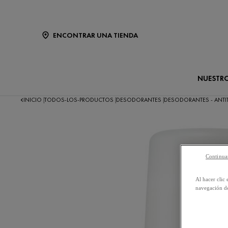
ENCONTRAR UNA TIENDA
NUESTR
INICIO
TODOS-LOS-PRODUCTOS
DESODORANTES
DESODORANTES - ANTIT
|
|
|
Continuar
Al hacer clic 
navegación de