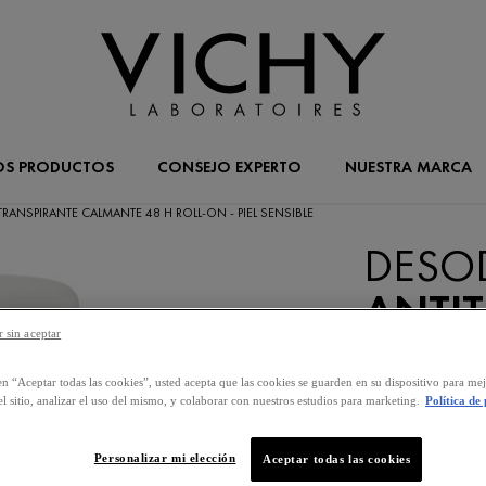
OS PRODUCTOS
CONSEJO EXPERTO
NUESTRA MARCA
RANSPIRANTE CALMANTE 48 H ROLL-ON - PIEL SENSIBLE
DESO
ANTI
CALM
 sin aceptar
HORAS
en “Aceptar todas las cookies”, usted acepta que las cookies se guarden en su dispositivo para mej
l sitio, analizar el uso del mismo, y colaborar con nuestros estudios para marketing.
Política de
Antitranspi
Personalizar mi elección
Aceptar todas las cookies