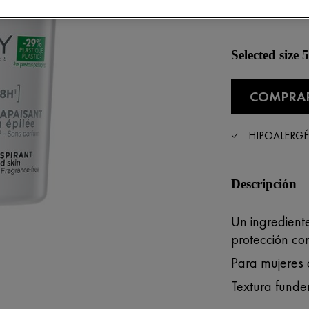
sensible.
Selected size
COMPRA
HIPOALERG
Descripción
Un ingredient
protección co
Para mujeres 
Textura funde