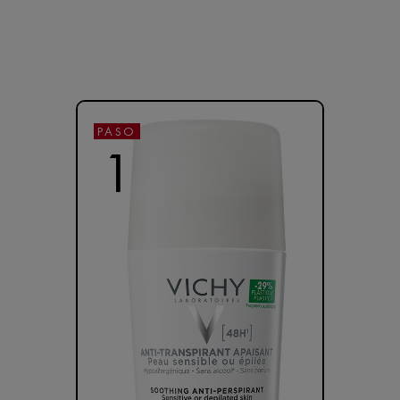
PASO
1