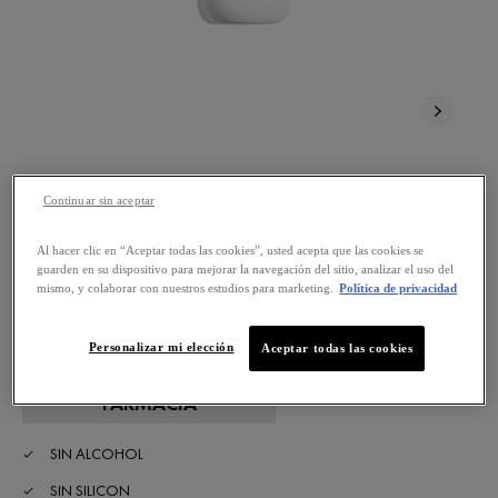
NUEVO
CAPITAL SOLEIL
Continuar sin aceptar
UV-CLEAR
Al hacer clic en “Aceptar todas las cookies”, usted acepta que las cookies se
guarden en su dispositivo para mejorar la navegación del sitio, analizar el uso del
mismo, y colaborar con nuestros estudios para marketing.
Política de privacidad
Fluido Anti-imperfecciones
Personalizar mi elección
Aceptar todas las cookies
ENCONTRAR UNA
FARMACIA
SIN ALCOHOL
SIN SILICON