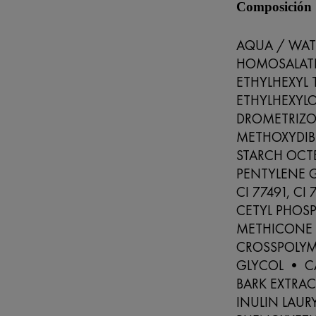
Composición
AQUA / WATE
HOMOSALATE 
ETHYLHEXYL 
ETHYLHEXYL
DROMETRIZOL
METHOXYDI
STARCH OCT
PENTYLENE 
CI 77491, CI
CETYL PHOS
METHICONE 
CROSSPOLYM
GLYCOL • C
BARK EXTRA
INULIN LAUR