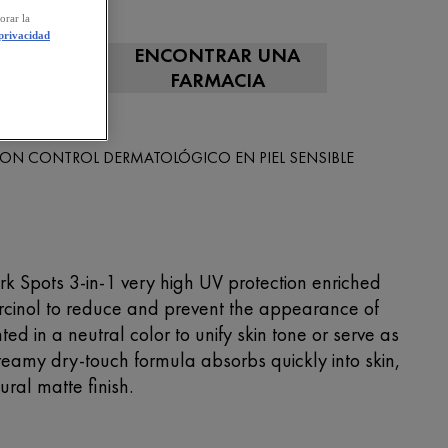
 50 ML
orar la
 privacidad
ENCONTRAR UNA
R AHORA
FARMACIA
ÉNICO
ON CONTROL DERMATOLÓGICO EN PIEL SENSIBLE
rk Spots 3-in-1 very high UV protection enriched
rcinol to reduce and prevent the appearance of
nted in a neutral color to unify skin tone or serve as
reamy dry-touch formula absorbs quickly into skin,
ral matte finish.