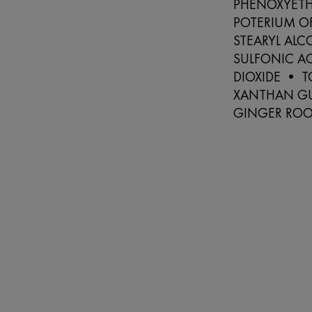
PHENOXYETH
POTERIUM OF
STEARYL AL
SULFONIC AC
DIOXIDE • 
XANTHAN GU
GINGER ROO