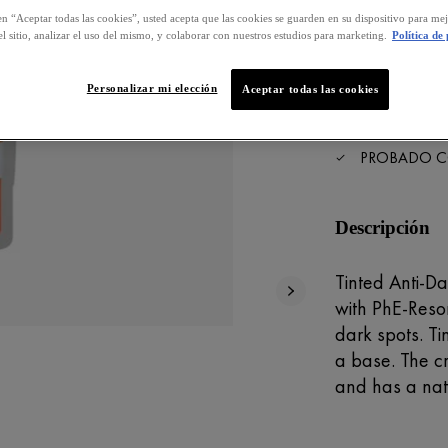
Selected size
en “Aceptar todas las cookies”, usted acepta que las cookies se guarden en su dispositivo para mej
l sitio, analizar el uso del mismo, y colaborar con nuestros estudios para marketing.
Política de
COMPRA
Personalizar mi elección
Aceptar todas las cookies
HIPOALERG
PROBADO C
Descripción
Tinted Anti-Da
with PhE-Reso
dark spots. Ti
a base. The c
and has a natu