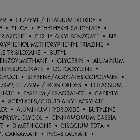
R • CI 77891 / TITANIUM DIOXIDE •
• SILICA • ETHYLHEXYL SALICYLATE •
TRIAZONE • C12-15 ALKYL BENZOATE • BIS-
OXYPHENOL METHOXYPHENYL TRIAZINE •
E TRISILOXANE • BUTYL
BENZOYLMETHANE • GLYCERIN • ALUMINUM
ENYLSUCCINATE • OCTOCRYLENE •
GLYCOL • STYRENE/ACRYLATES COPOLYMER •
 77492, CI 77499 / IRON OXIDES • POTASSIUM
PHATE • PARFUM / FRAGRANCE • CAPRYLYL
• ACRYLATES/C10-30 ALKYL ACRYLATE
ER • ALUMINUM HYDROXIDE • BUTYLENE
APRYLYL GLYCOL • CINNAMOMUM CASSIA
CT • DIMETHICONE • DISODIUM EDTA •
YL CARBAMATE • PEG-8 LAURATE •