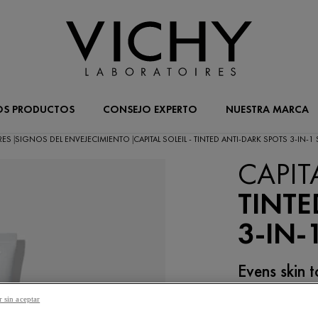
OS PRODUCTOS
CONSEJO EXPERTO
NUESTRA MARCA
RES
SIGNOS DEL ENVEJECIMIENTO
CAPITAL SOLEIL - TINTED ANTI-DARK SPOTS 3-IN-1 
|
|
CAPIT
TINTE
3-IN-
Evens skin t
 sin aceptar