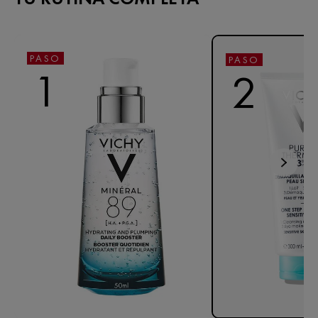
PASO
PASO
1
2