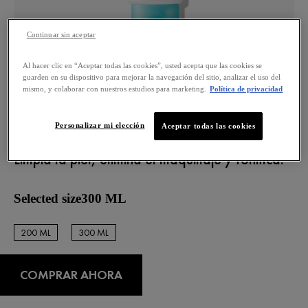
Continuar sin aceptar
Al hacer clic en “Aceptar todas las cookies”, usted acepta que las cookies se
PURETÉ THERMALE
guarden en su dispositivo para mejorar la navegación del sitio, analizar el uso del
mismo, y colaborar con nuestros estudios para marketing.
Política de privacidad
LIMPIADOR INTEGRAL 3 EN 1
PIEL SENSIBLE
Personalizar mi elección
Aceptar todas las cookies
Limpia la piel, elimina el maquillaje y tonifica.
Selected size300 ML
200 ML
300 ML
300 ML
300 ML
COMPRAR AHORA