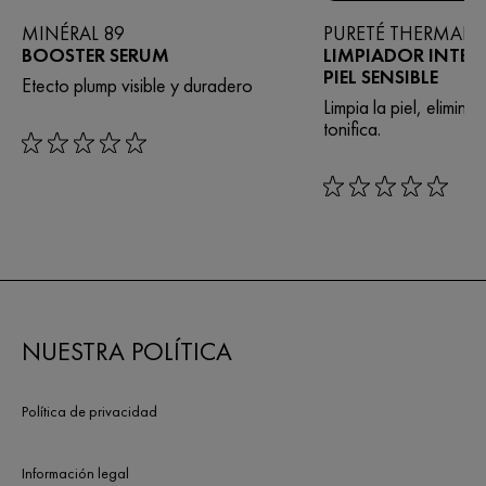
MINÉRAL 89
PURETÉ THERMALE
BOOSTER SERUM
LIMPIADOR INTEGR
PIEL SENSIBLE
Etecto plump visible y duradero
Limpia la piel, elimina 
tonifica.
rating: 0 out of 5
rating: 0 out of 5
NUESTRA POLÍTICA
Política de privacidad
Información legal